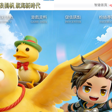
智遊首頁
|
a
精彩活動
遊戲資料
儲值購點
粉絲專
CTIVITY
GAME DATA
PAYCENTER
FACEBO