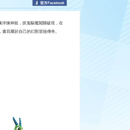
煉淬煉神寵，抓鬼驅魔闖關破境，在
，書寫屬於自己的幻獸冒險傳奇。