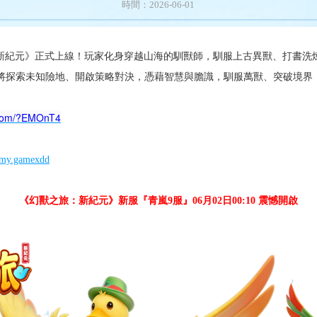
時間：2026-06-01
：新紀元》正式上線！玩家化身穿越山海的馴獸師，馴服上古異獸、打書洗
將探索未知險地、開啟策略對決，憑藉智慧與膽識，馴服萬獸、突破境界
.com/?EMOnT4
/my.gamexdd
《幻獸之旅：新紀元》新服『青嵐9
服』06月02日00:10 震憾開啟