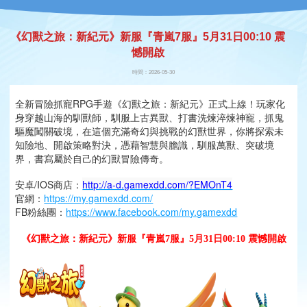
《幻獸之旅：新紀元》新服『青嵐7服』5月31日00:10 震
憾開啟
時間：2026-05-30
全新冒險抓寵RPG手遊《幻獸之旅：新紀元》正式上線！玩家化
身穿越山海的馴獸師，馴服上古異獸、打書洗煉淬煉神寵，抓鬼
驅魔闖關破境，在這個充滿奇幻與挑戰的幻獸世界，你將探索未
知險地、開啟策略對決，憑藉智慧與膽識，馴服萬獸、突破境
界，書寫屬於自己的幻獸冒險傳奇。
安卓/IOS商店：
http://a-d.gamexdd.com/?EMOnT4
官網：
https://my.gamexdd.com/
FB粉絲團：
https://www.facebook.com/my.gamexdd
《幻獸之旅：新紀元》新服『青嵐7
服』5月31日00:10 震憾開啟