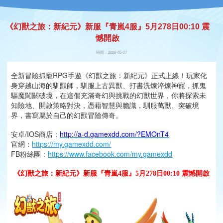
《幻獸之旅：新紀元》新服『青嵐4服』5月278日00:10 震
憾開啟
時間：2026-05-27
全新冒險抓寵RPG手遊《幻獸之旅：新紀元》正式上線！玩家化
身穿越山海的馴獸師，馴服上古異獸、打書洗煉淬煉神寵，抓鬼
驅魔闖關破境，在這個充滿奇幻與挑戰的幻獸世界，你將探索未
知險地、開啟策略對決，憑藉智慧與膽識，馴服萬獸、突破境
界，書寫屬於自己的幻獸冒險傳奇。
安卓/IOS商店：
http://a-d.gamexdd.com/?EMOnT4
官網：
https://my.gamexdd.com/
FB粉絲團：
https://www.facebook.com/my.gamexdd
《幻獸之旅：新紀元》新服『青嵐4
服』5月278日00:10 震憾開啟